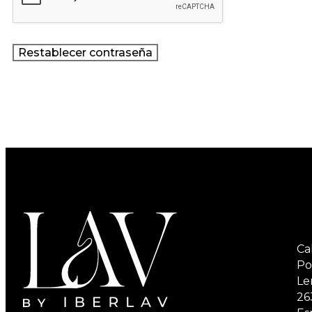
Restablecer contraseña
Ca
Po
Le
26