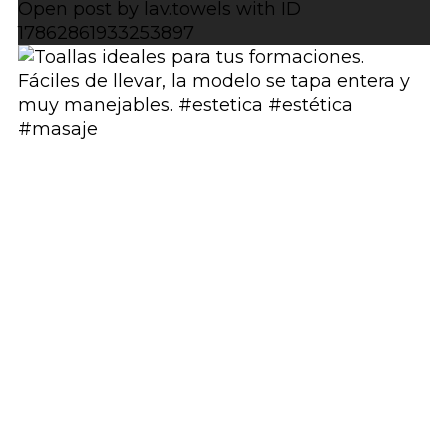
Open post by lav.towels with ID
17862861933253897