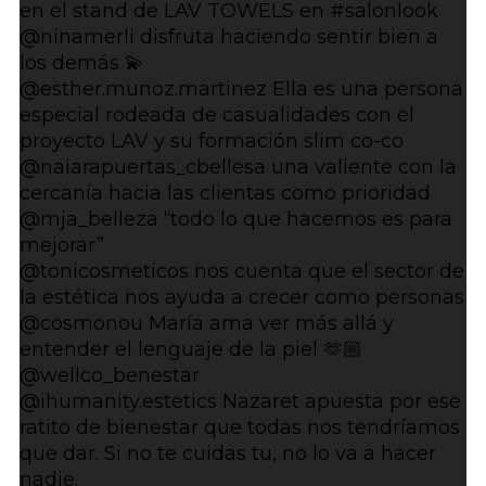
en el stand de LAV TOWELS en #salonlook
@ninamerli disfruta haciendo sentir bien a
los demás 💫
@esther.munoz.martinez Ella es una persona
especial rodeada de casualidades con el
proyecto LAV y su formación slim co-co
@naiarapuertas_cbellesa una valiente con la
cercanía hacia las clientas como prioridad
@mja_belleza “todo lo que hacemos es para
mejorar”
@tonicosmeticos nos cuenta que el sector de
la estética nos ayuda a crecer como personas
@cosmonou María ama ver más allá y
entender el lenguaje de la piel 🫶🏼
@wellco_benestar
@ihumanity.estetics Nazaret apuesta por ese
ratito de bienestar que todas nos tendríamos
que dar. Si no te cuidas tu, no lo va a hacer
nadie.