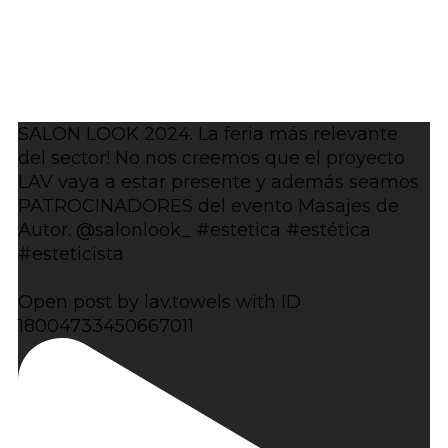
SALON LOOK 2024. La feria más relevante
del sector! No nos creemos que el proyecto
LAV vaya a estar presente y además seamos
PATROCINADORES del evento Masajes de
Autor. @salonlook_ #estetica #estética
#esteticista
Open post by lav.towels with ID
18004733450667011