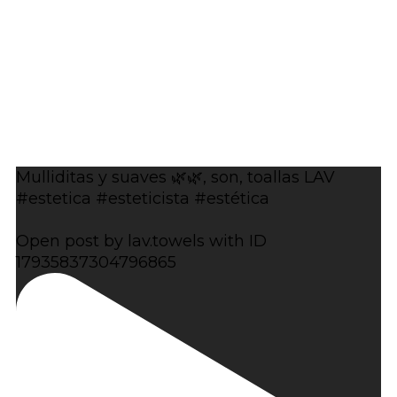
Mulliditas y suaves 🌿🌿, son, toallas LAV
#estetica #esteticista #estética
Open post by lav.towels with ID
17935837304796865