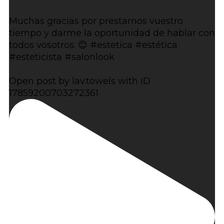
Muchas gracias por prestarnos vuestro
tiempo y darme la oportunidad de hablar con
todos vosotros. 😊 #estetica #estética
#esteticista #salonlook
Open post by lav.towels with ID
17859200703272361