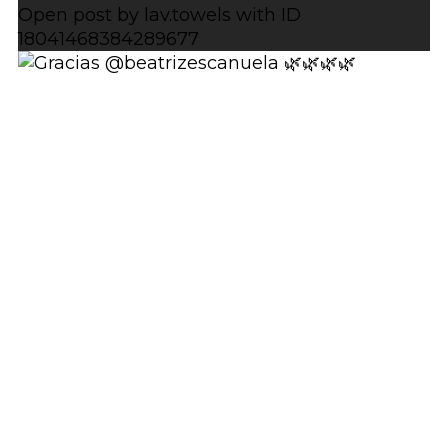
Open post by lav.towels with ID
18041468384289677