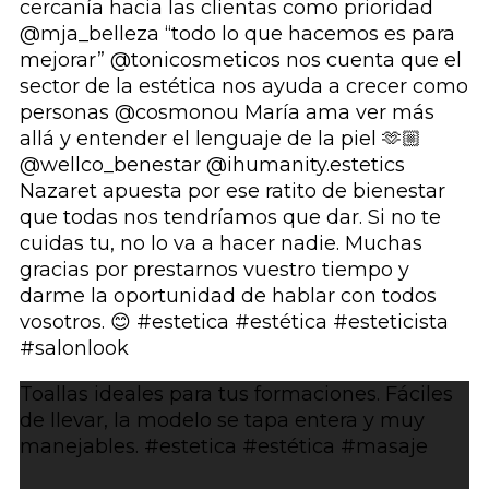
Toallas ideales para tus formaciones. Fáciles
de llevar, la modelo se tapa entera y muy
manejables. #estetica #estética #masaje