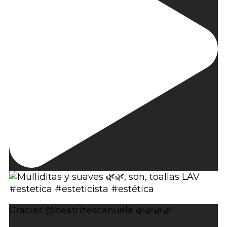
Gracias @beatrizescanuela 🌿🌿🌿🌿