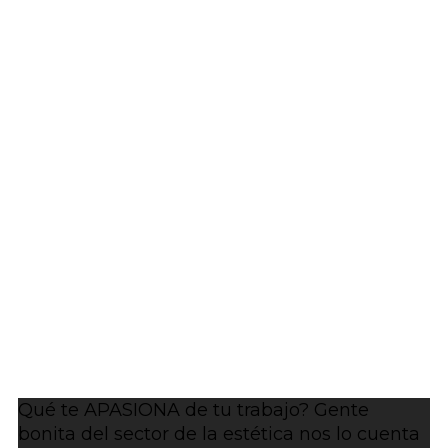
Qué te APASIONA de tu trabajo? Gente
bonita del sector de la estética nos lo cuenta