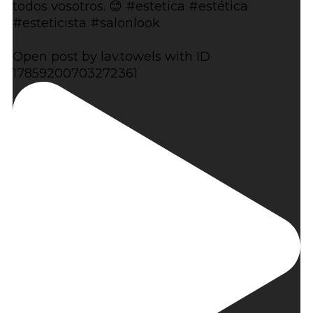
todos vosotros. 😊 #estetica #estética
#esteticista #salonlook
Open post by lav.towels with ID
17859200703272361