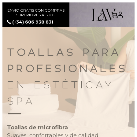
ENVIO GRATIS CON COMPRAS
SUPERIORES A 120€
COMUNIDAD LAV
(+34) 686 938 831
TOALLAS PARA
PROFESIONALES
EN ESTÉTICAY
SPA
Toallas de microfibra
Suaves, confortables y de calidad.