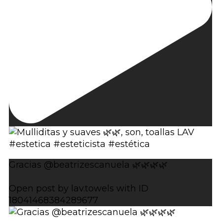
Gracias @beatrizescanuela 🌿🌿🌿🌿
Open post by lav.towels with ID
18041468384289677