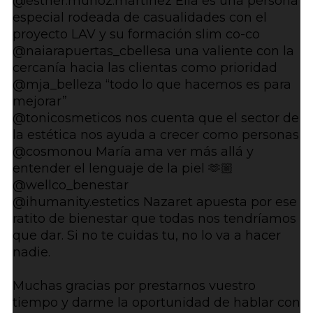
@esther.munoz.martinez Ella es una persona
especial rodeada de casualidades con el
proyecto LAV y su formación slim co-co
@naiarapuertas_cbellesa una valiente con la
cercanía hacia las clientas como prioridad
@mja_belleza “todo lo que hacemos es para
mejorar”
@tonicosmeticos nos cuenta que el sector de
la estética nos ayuda a crecer como personas
@cosmonou María ama ver más allá y
entender el lenguaje de la piel 🫶🏼
@wellco_benestar
@ihumanity.estetics Nazaret apuesta por ese
ratito de bienestar que todas nos tendríamos
que dar. Si no te cuidas tu, no lo va a hacer
nadie.
Muchas gracias por prestarnos vuestro
tiempo y darme la oportunidad de hablar con