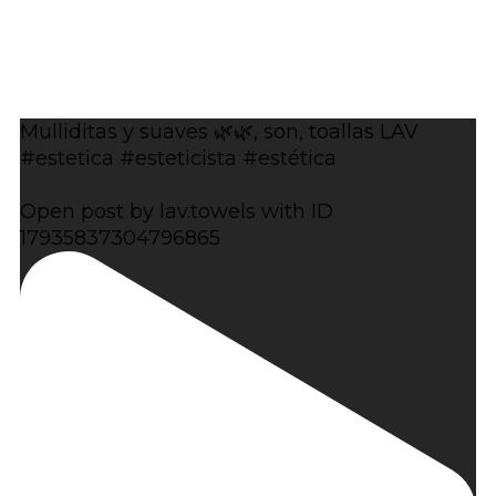
Mulliditas y suaves 🌿🌿, son, toallas LAV
#estetica #esteticista #estética
Open post by lav.towels with ID
17935837304796865