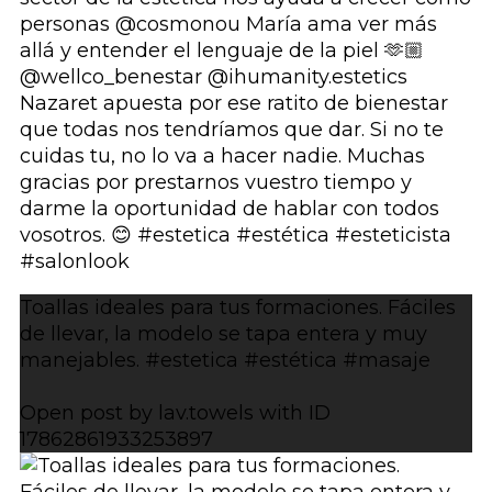
Toallas ideales para tus formaciones. Fáciles
de llevar, la modelo se tapa entera y muy
manejables. #estetica #estética #masaje
Open post by lav.towels with ID
17862861933253897