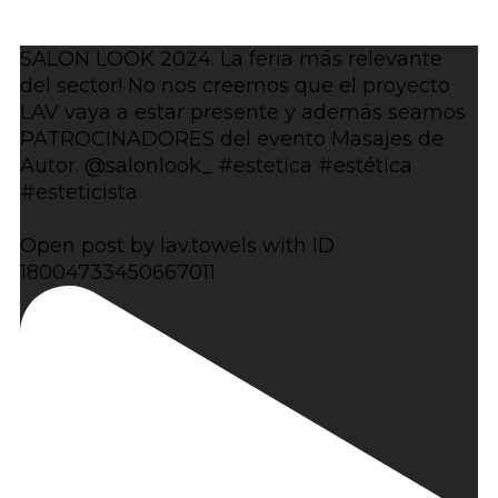
SALON LOOK 2024. La feria más relevante
del sector! No nos creemos que el proyecto
LAV vaya a estar presente y además seamos
PATROCINADORES del evento Masajes de
Autor. @salonlook_ #estetica #estética
#esteticista
Open post by lav.towels with ID
18004733450667011