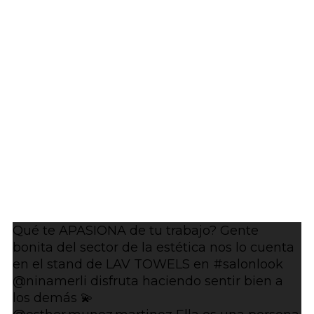
Qué te APASIONA de tu trabajo? Gente
bonita del sector de la estética nos lo cuenta
en el stand de LAV TOWELS en #salonlook
@ninamerli disfruta haciendo sentir bien a
los demás 💫